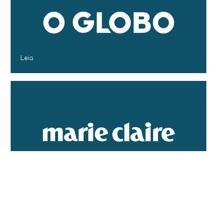
escapistas e coleções mais perto do
real
O Globo
Fevereiro - 2024
Leia
Magreza extrema, cabelos lisos, rostos
iguais. Os padrões estéticos voltaram à
estaca zero?
Marie Claire
Dezembro - 2023
Leia
Papa fashion, Pharrell na Louis Vuitton,