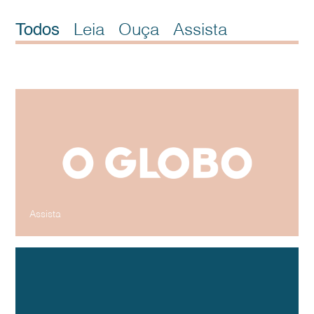
Todos
Leia
Ouça
Assista
Conheça produtos que são produzidos
no Paraná e que são destaques no
mercado local
Globo | RPC
Março -2025
Assista
Low buy: não comprar virou tendência.