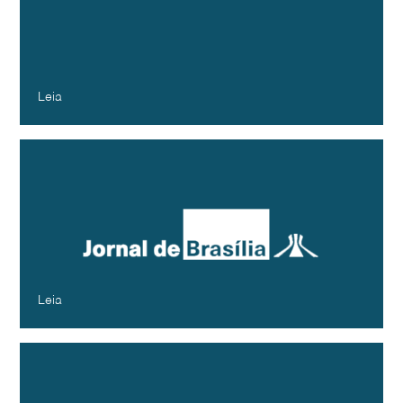
consumidores se identificam com as
mesmas marcas, diz pesquisa
DC News
Dezembro - 2024
Leia
Dos ‘baby boomers’ à geração Z,
consumidores se identificam com as
mesmas marcas, diz pesquisa
Jornal de Brasília
Dezembro - 2024
Leia
Boomer, X ou millennial? Por que as