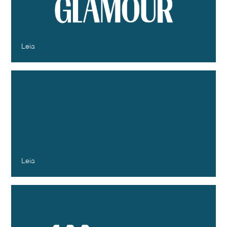
estético de 2024
Glamour
Dezembro - 2024
Leia
Marcas erram ao tentar separar
consumidores por gerações, aponta
pesquisa das consultorias
TroianoBranding e Dezon
E-commerce Update
Dezembro - 2024
Leia
O fim das gerações: como as
classificações etárias limitam o alcance