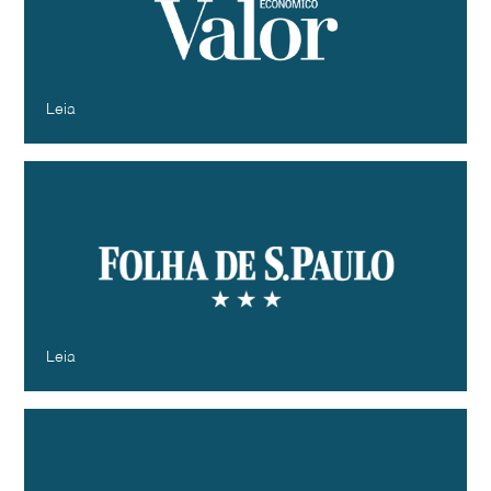
por geração, diz estudo
Valor Econômico
Dezembro - 2024
Leia
Dos ‘baby boomers’ à geração Z,
consumidores se identificam com as
mesmas marcas, diz pesquisa
Folha de S. Paulo
Dezembro - 2024
Leia
Dos ‘baby boomers’ à geração Z,