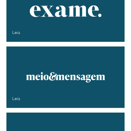
marcas erram ao tentar separar
consumidores por gerações
Exame
Dezembro - 2024
Leia
Diferentes gerações identificam-se com
as mesmas marcas
Meio & Mensagem
Dezembro - 2024
Leia
Met Gala, que terá dandismo negro
como tema, inspira estilistas brasileiros,