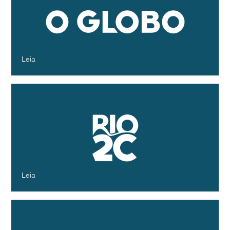
que refletem sobre suas versões
tropicais
O Globo
Novembro - 2024
Leia
O Rio2C convida para o painel “Let’s
take it Slow! Moda e Beleza na Era do
Consumo Consciente” Fernanda Orcioli,
Iza Dezon e Fernanda Simon, no
Arts&Crafts, dia 06/06/2024 às 15H30
Rio2C
Maio - 2024
Leia
Desfiles de alta-costura do verão 2024
se dividem entre performances