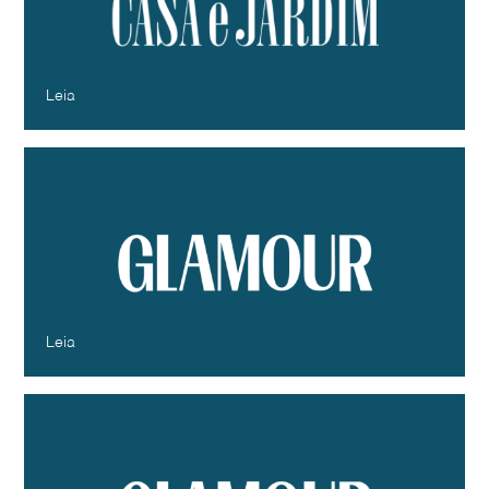
O maximalismo na decoração
Casa e Jardim
Janeiro - 2025
Leia
Se viraliza é tendência? Entenda o que
influencia no consumo e as apostas
para 2025
Glamour
Janeiro - 2025
Leia
O ano do “quiet makeover”: por que
aparentar naturalidade foi o movimento