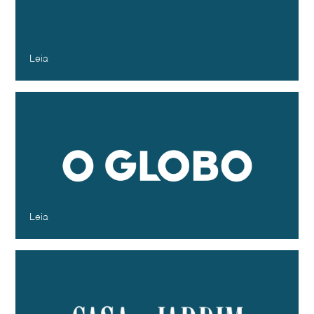
Entenda e veja dicas de como seguir
B3 | Bora Investir
Fevereiro - 2025
Leia
Troca-troca no comando das grifes
internacionais indica crise de identidade
e faturamento no mercado de luxo;
Entenda
O Globo
Janeiro - 2025
Leia