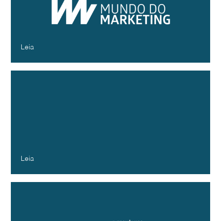
do Marketing
Mundo do Marketing
Dezembro - 2024
Leia
Baby boomer, X ou millennial? Porque
as marcas erram ao tentar separar
consumidores por gerações
Crania
Dezembro - 2024
Leia
Marcas erram ao separar consumidores