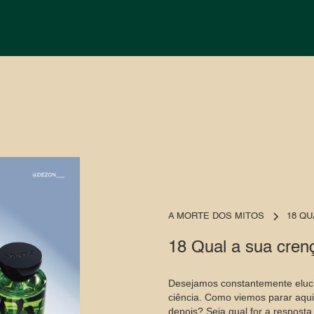
A MORTE DOS MITOS
18 QU
18 Qual a sua cren
Desejamos constantemente elucid
ciência. Como viemos parar aqu
depois? Seja qual for a respost