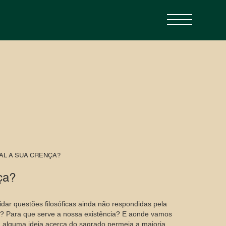
AL A SUA CRENÇA?
ça?
ar questões filosóficas ainda não respondidas pela
i? Para que serve a nossa existência? E aonde vamos
a, alguma ideia acerca do sagrado permeia a maioria