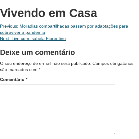
Vivendo em Casa
Navegação
Previous:
Moradias compartilhadas passam por adaptações para
sobreviver à pandemia
de
Next:
Live com Isabela Fiorentino
Post
Deixe um comentário
O seu endereço de e-mail não será publicado.
Campos obrigatórios
são marcados com
*
Comentário
*