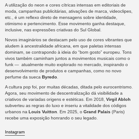
A utilização do neon e cores cítricas intensas em editoriais de
moda, campanhas publicitárias, ativações de marca, videoclipes,
etc., é um reflexo direto de mensagens sobre identidade,
otimismo e pertencimento. Esse movimento ganha destaque,
inclusive, nas expressões criativas do Sul Global.
Novos imaginários se destacam pelo uso de cores vibrantes que
aludem à ancestralidade africana, em que paletas intensas
dominam, se contrapondo à ideia do “bom gosto” europeu. Tons
vivos também caminham juntos a movimentos musicais como o
funk — atualmente muito explorado no mercado, inspirando o
desenvolvimento de produtos e campanhas, como no novo
perfume da sueca
Byredo
.
A cultura pop foi, por muitas décadas, ditada pelo eurocentrismo.
Agora, seu movimento de descentralização dá visibilidade a
criativos de variadas origens e estéticas. Em 2018,
Virgil Abloh
subverteu as regras do luxo e inseriu a vitalidade dos códigos
urbanos na
Louis Vuitton
. Em 2025, o
Grand Palais
(Paris)
recebe uma exposição honrando o seu legado.
Instagram