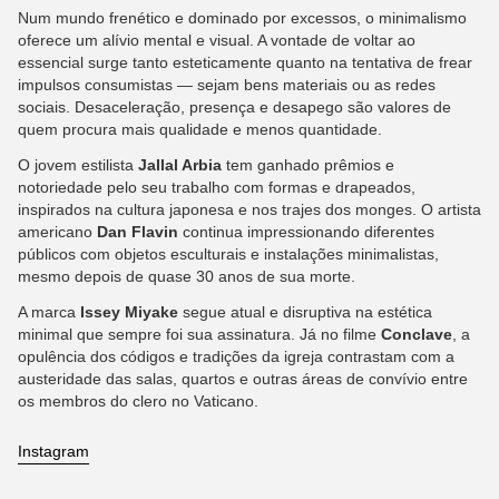
Num mundo frenético e dominado por excessos, o minimalismo
oferece um alívio mental e visual. A vontade de voltar ao
essencial surge tanto esteticamente quanto na tentativa de frear
impulsos consumistas — sejam bens materiais ou as redes
sociais. Desaceleração, presença e desapego são valores de
quem procura mais qualidade e menos quantidade.
O jovem estilista
Jallal Arbia
tem ganhado prêmios e
notoriedade pelo seu trabalho com formas e drapeados,
inspirados na cultura japonesa e nos trajes dos monges. O artista
americano
Dan Flavin
continua impressionando diferentes
públicos com objetos esculturais e instalações minimalistas,
mesmo depois de quase 30 anos de sua morte.
A marca
Issey Miyake
segue atual e disruptiva na estética
minimal que sempre foi sua assinatura. Já no filme
Conclave
, a
opulência dos códigos e tradições da igreja contrastam com a
austeridade das salas, quartos e outras áreas de convívio entre
os membros do clero no Vaticano.
Instagram