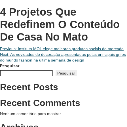
4 Projetos Que
Redefinem O Conteúdo
De Casa No Mato
Navegação
Previous:
Instituto MOL elege melhores produtos sociais do mercado
Next:
As novidades de decoração apresentadas pelas principais grifes
de
do mundo fashion na última semana de design
Pesquisar
Post
Pesquisar
Recent Posts
Recent Comments
Nenhum comentário para mostrar.