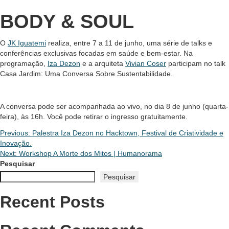
BODY & SOUL
O
JK Iguatemi
realiza, entre 7 a 11 de junho, uma série de talks e
conferências exclusivas focadas em saúde e bem-estar. Na
programação,
Iza Dezon
e a arquiteta
Vivian Coser
participam no talk
Casa Jardim: Uma Conversa Sobre Sustentabilidade.
A conversa pode ser acompanhada ao vivo, no dia 8 de junho (quarta-
feira), às 16h. Você pode retirar o ingresso gratuitamente.
Navegação
Previous:
Palestra Iza Dezon no Hacktown, Festival de Criatividade e
Inovação.
de
Next:
Workshop A Morte dos Mitos | Humanorama
Pesquisar
Post
Pesquisar
Recent Posts